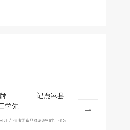
品牌 ——记鹿邑县
王学先
旺芙”健康零食品牌深深相连。作为