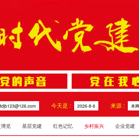
今天是 :
来源 :
ddjb123@126.com
2026-8-6
本
史博览
基层党建
红色记忆
乡村振兴
企业党建