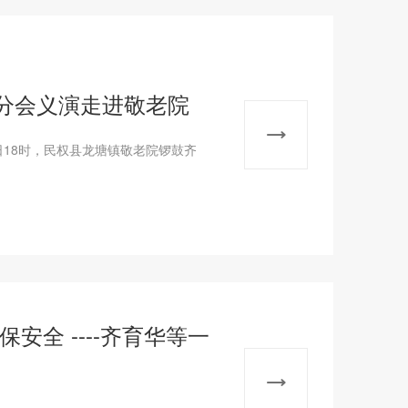
分会义演走进敬老院
日18时，民权县龙塘镇敬老院锣鼓齐
安全 ----齐育华等一