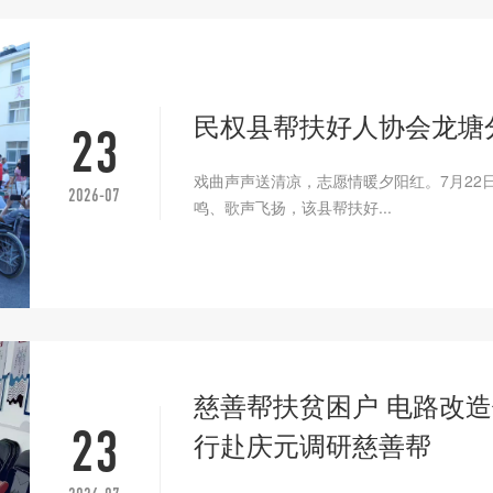
民权县帮扶好人协会龙塘
23
戏曲声声送清凉，志愿情暖夕阳红。7月22
2026-07
鸣、歌声飞扬，该县帮扶好...
慈善帮扶贫困户 电路改造保
23
行赴庆元调研慈善帮