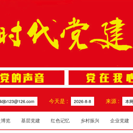
今天是 :
来源 :
ddjb123@126.com
2026-8-8
本
史博览
基层党建
红色记忆
乡村振兴
企业党建