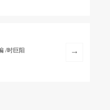
摘编 /时巨阳