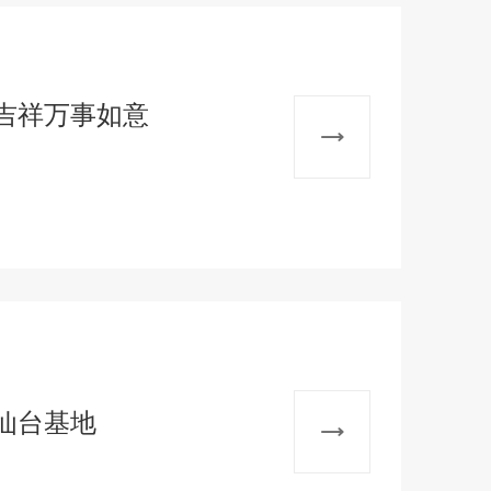
吉祥万事如意
仙台基地