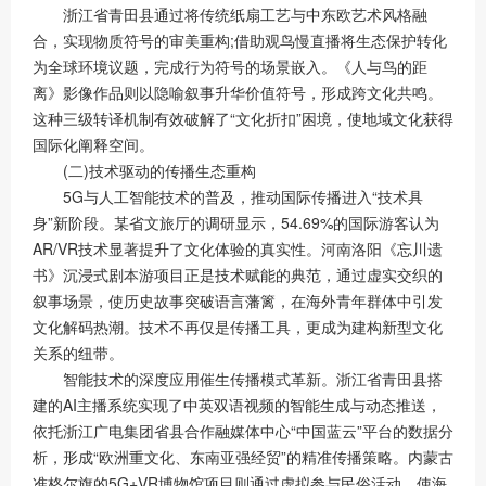
浙江省青田县通过将传统纸扇工艺与中东欧艺术风格融
合，实现物质符号的审美重构;借助观鸟慢直播将生态保护转化
为全球环境议题，完成行为符号的场景嵌入。《人与鸟的距
离》影像作品则以隐喻叙事升华价值符号，形成跨文化共鸣。
这种三级转译机制有效破解了“文化折扣”困境，使地域文化获得
国际化阐释空间。
(二)技术驱动的传播生态重构
5G与人工智能技术的普及，推动国际传播进入“技术具
身”新阶段。某省文旅厅的调研显示，54.69%的国际游客认为
AR/VR技术显著提升了文化体验的真实性。河南洛阳《忘川遗
书》沉浸式剧本游项目正是技术赋能的典范，通过虚实交织的
叙事场景，使历史故事突破语言藩篱，在海外青年群体中引发
文化解码热潮。技术不再仅是传播工具，更成为建构新型文化
关系的纽带。
智能技术的深度应用催生传播模式革新。浙江省青田县搭
建的AI主播系统实现了中英双语视频的智能生成与动态推送，
依托浙江广电集团省县合作融媒体中心“中国蓝云”平台的数据分
析，形成“欧洲重文化、东南亚强经贸”的精准传播策略。内蒙古
准格尔旗的5G+VR博物馆项目则通过虚拟参与民俗活动，使海