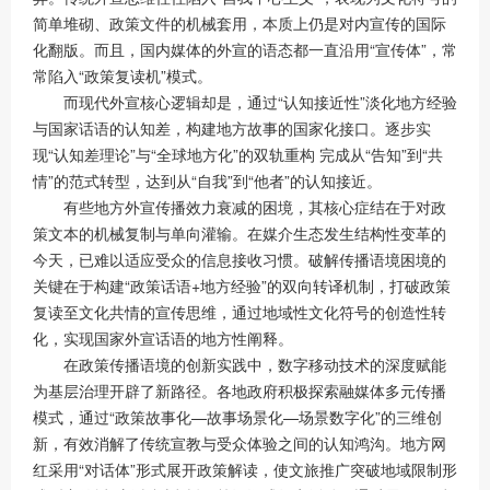
简单堆砌、政策文件的机械套用，本质上仍是对内宣传的国际
化翻版。而且，国内媒体的外宣的语态都一直沿用“宣传体”，常
常陷入“政策复读机”模式。
而现代外宣核心逻辑却是，通过“认知接近性”淡化地方经验
与国家话语的认知差，构建地方故事的国家化接口。逐步实
现“认知差理论”与“全球地方化”的双轨重构 完成从“告知”到“共
情”的范式转型，达到从“自我”到“他者”的认知接近。
有些地方外宣传播效力衰减的困境，其核心症结在于对政
策文本的机械复制与单向灌输。在媒介生态发生结构性变革的
今天，已难以适应受众的信息接收习惯。破解传播语境困境的
关键在于构建“政策话语+地方经验”的双向转译机制，打破政策
复读至文化共情的宣传思维，通过地域性文化符号的创造性转
化，实现国家外宣话语的地方性阐释。
在政策传播语境的创新实践中，数字移动技术的深度赋能
为基层治理开辟了新路径。各地政府积极探索融媒体多元传播
模式，通过“政策故事化—故事场景化—场景数字化”的三维创
新，有效消解了传统宣教与受众体验之间的认知鸿沟。地方网
红采用“对话体”形式展开政策解读，使文旅推广突破地域限制形