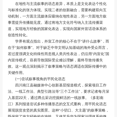
在地性与主流叙事的语态差异，本质上是文化表达个性化
与标准化的张力体现。实现二者的创新融合，需要构建双向互
动机制，一方面主流媒体应吸纳在地性表达，另一方面地方叙
事需提升传播能见度。通过将地方文化符号纳入主流传播渠
道，实现地方经验的国家化表达，实现向国家外宣话语体系的
创造性转化。
学界有观点指出，外宣工作的核心不在于“讲什么故事”，而
在于“如何叙事”。对于缺乏中华文明认知基础的海外受众而言，
若过度强调文化特殊性而忽视人类共性表达，仍沿用“内宣化”国
内宣传模式，容易导致国际受众难以理解，最终导致传播失
效。这一观点深刻揭示了叙事策略与语态调适在国际传播中的
关键作用。
(一)尝试叙事视角的平民化语态
四川南江县融媒体中心创新基层报道模式，探索项目工作
法、一线工作法、典型引路法等“三个工作法”，要求记者每月深
入基层22天，通过蹲点采访挖掘鲜活的一线故事。《多彩南
江》系列报道尝试多种传播形态的交互式重构，用平民化语态
展现脱贫攻坚的真实图景。这种“小切口、大主题”的叙事策略，
既保留了地方经验的在地性，又使其升华为国家治理体系的微