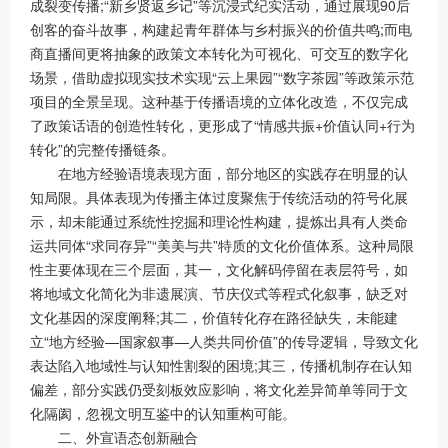
成裂变传播;“新乡贤返乡记”等沉浸式纪实活动，通过展现90后
创客的奋斗故事，构建起青年群体与乡村振兴的价值共鸣;而电
商直播间更将抽象的政策文本转化为可视化、可交互的数字化
场景，借助虚拟现实技术实现“云上果园”“数字茶园”等政策示范
项目的全景呈现。这种基于传播语境的立体化改造，不仅完成
了政策话语的创造性转化，更形成了“情感共振+价值认同+行为
转化”的完整传播链条。
在地方经验语境表现方面，部分地区的实践存在明显的认
知局限。具体表现为传播主体过度聚焦于传统活动的符号化展
示，却未能通过系统性挖掘和理论性构建，提炼出具有人类命
运共同体“求同存异”“美美与共”特质的文化价值体系。这种局限
性主要体现在三个层面，其一，文化解码停留在表层符号，如
将地域文化简化为非遗展演、节庆仪式等程式化叙事，缺乏对
文化基因的深度阐释;其二，价值转化存在路径缺失，未能建
立“地方经验—国家叙事—人类共同价值”的传导逻辑，导致文化
表达陷入地域性与认知性割裂的困境;其三，传播机制存在认知
偏差，部分实践仍受刻板效应影响，将文化差异简单等同于文
化隔阂，忽视文明互鉴中的认知重构可能。
二、外宣语态创新融合