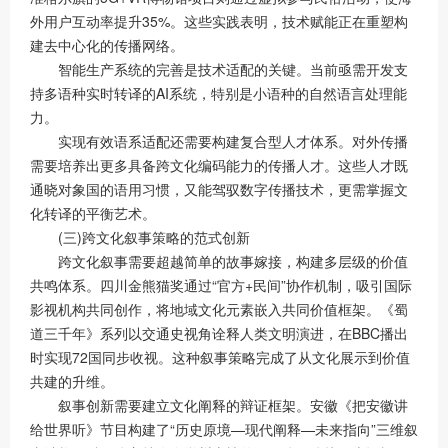
外用户互动率提升35%。这些实践表明，技术赋能正在重塑构
建去中心化的传播网络。
智能生产系统的完善是技术适配的关键。当前亟需开发支
持多语种实时转译的AI系统，特别是小语种的自然语言处理能
力。
实现有效语系适配还需要构建复合型人才体系。对外传播
需要培养出更多具备跨文化编码能力的传播人才。这些人才既
通晓对象国的语用习惯，又能驾驭数字传播技术，更需掌握文
化转译的平衡艺术。
(三)跨文化叙事策略的范式创新
跨文化叙事需要超越简单的故事嫁接，构建多层级的价值
共鸣体系。四川金熊猫奖通过“官方+民间”协作机制，吸引国际
影视机构共同创作，将地域文化元素嵌入共同价值框架。《蜀
道三千年》系列以交通史视角诠释人类文明演进，在BBC播出
时实现72国同步收视。这种叙事策略完成了从文化展示到价值
共建的升维。
叙事创新需要建立文化阐释的辩证框架。安徽《把安徽讲
给世界听》节目构建了“历史原境—现代阐释—未来指向”三维叙