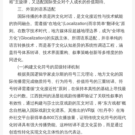
裕”主旋律，又适配国际受众对个人成长的价值期待。
三、外宣的语系适配
国际传播的本质是跨文化对话，是文化接近性与技术赋能
的协同融合。需遵循“在地化”(Localization)而非简单“翻译化”原
则。在数字技术时代，地方媒体应超越地理边界，成为“全球地
方化”(Glocalization)的实践主体。所谓语系适配，并非单纯的
语言转换技术，而是基于文化认知差异的系统性调适工程，涵
盖符号体系转译、技术界面重构、叙事策略创新等多维度的协
同进化。
(一)构建文化符号的层级转译机制
根据美国逻辑学家皮尔斯的符号三元理论，地方文化的国
际传播需完成物质符号、行为符号、价值符号的三重转译。符
号转译需遵循“文化接近性”原则，在保持本真性的基础上寻找最
大公约数。江西抚州的汤显祖戏剧传播即验证了关联性叙事的
有效性，通过构建与莎士比亚戏剧的互文对话，将“东方戏都”概
念自然融入国际戏剧文化谱系。其推出的VR版《牡丹亭》在海
外社交平台获得单条800万次播放量，证明传统文化符号的现代
化转译具有强大传播势能。这种转译不是文化妥协，而是通过
创造性转化实现文化主体性的当代表达。