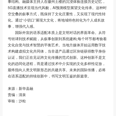
事结构。融媒体主持人在徽州土楼的沉浸体验连接历史记忆，
5G直播技术呈现当代风貌，AI预测模型展望文化传承。这种时
空交叠的叙事方式，既保持了文化庄重性，又实现了现代性转
化。通过“小切口”展现大文化，将地域特色转化为个人成长故
事，增强代入感。
国际外宣的语系适配本质上是文明对话的界面革命。从符
号转译到技术赋能，从叙事创新到系统建构;每个环节都考验着
文化自觉与技术智慧的平衡艺术。当地方媒体开始运用数字技
术构建虚拟文化共同体，当非遗产品通过区块链获得数字身份
认证，我们正在见证跨文化传播的范式创新。这种创新不是文
化的趋同化进程，而是通过技术中介实现的文化多样性绽放，
最终指向人类文明新形态的共建共享。未来的国际传播，必将
在语系适配的持续创新中，书写文明互鉴的新篇章。
来源：新华县融
责编：清泉
审核：沙粒