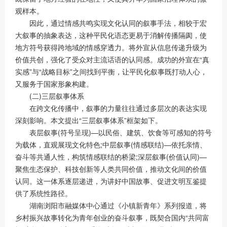
观样本。
因此，通过情感共鸣实现文化认同的叙事手法，相较于宏
大叙事的抽象表达，这种平民化语态更易于消解传播隔阂，使
地方符号获得跨地域的情感穿透力。将外宣从信息传递升级为
价值共创，强化了受众对主流话语的认同感。成功的外宣在“真
实感”与“战略目标”之间找到平衡，让平民化叙事既打动人心，
又服务于国家形象构建。
(二)三层叙事体系
在跨文化传播中，叙事的力量往往通过多层次的表达实现
深刻影响。本文提出“三层叙事体系”框架如下。
表层叙事(符号呈现)—以民俗、建筑、饮食等可感知的符号
为载体，直观展现文化特色;中层叙事(情感联结)—依托亲情、
奋斗等共通人性，构筑情感联结的桥梁;深层叙事(价值认同)—
聚焦生态保护、科技创新等人类共同价值，推动文化间的价值
认同。这一体系逐层递进，为讲好中国故事、促进文明互鉴提
供了系统性路径。
湖南浏阳市融媒体中心通过《小镇新青年》系列报道，将
乡村振兴故事转化为青年创业的奋斗叙事，既契合国内“共同富