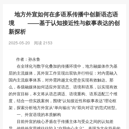
地方外宣如何在多语系传播中创新语态语
境 ——基于认知接近性与叙事表达的创
新探析
2025-05-20
阅读
2153
作者：孙永鲁
在全球化与数字化叠加的传播环境中，地方融媒体作为基
层的主流媒体，其外宣工作呈现出双轨并行特征：对内需融入
国内主流叙事体系，对外需跨越文化壁垒实现有效触达。那
么，各级融媒体如何适应外宣语态、语境和语系，以实现有效
的外宣目标，本文将从语态调适、语境重构、语系适配三个维
度，结合一些实践案例，围绕“认知接近性和叙事表达”理论框
架，探索分析地方外宣从“单向输出”向“双向对话”的范式转型。
一、外宣语境的本质解构
目前外宣的核心矛盾在于传播主体与受众之间的认知差
异。传统外宣思维往往陷入“自我中心主义”，表现为文化符号的