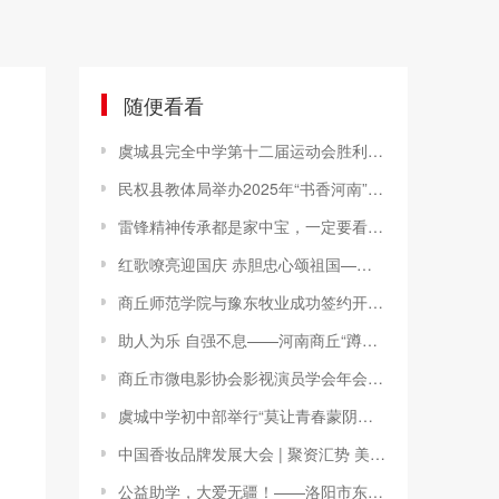
随便看看
虞城县完全中学第十二届运动会胜利开幕
民权县教体局举办2025年“书香河南”阅读大会经典诵读优秀节目展演
雷锋精神传承都是家中宝，一定要看好！青岛莱西民警连续救助两位老人
红歌嘹亮迎国庆 赤胆忠心颂祖国——李庄一中庆祝新中国成立75周年红歌合唱大赛纪实
商丘师范学院与豫东牧业成功签约开启校企合作美好新征程
助人为乐 自强不息——河南商丘“蹲行哥”李创业的传奇人生
商丘市微电影协会影视演员学会年会于芙蓉小镇酒店召开
虞城中学初中部举行“莫让青春蒙阴影，要让校园满阳光”拒绝校园欺凌主题升旗仪式
中国香妆品牌发展大会 | 聚资汇势 美力共生——化妆品品牌发展资源分享会胜利举办
公益助学，大爱无疆！——洛阳市东升第二小学获赠教育物资纪实