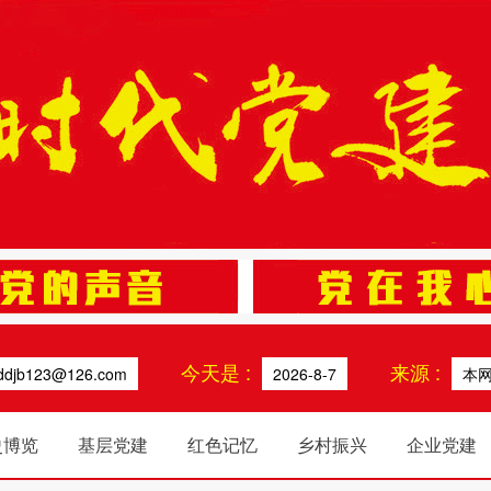
今天是 :
来源 :
ddjb123@126.com
2026-8-7
本
史博览
基层党建
红色记忆
乡村振兴
企业党建