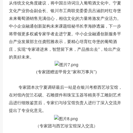
从传统文化角度建议，将中国古诗词注入葡萄酒文化中。宁夏
文化产业协会副会长、银川市工商联党委委员吕涵韵对红寺堡
未来葡萄酒销售充满信心，相信文化的力量将激发产业活力。
中小企业融通创新架构未来课题组秘书长李海静透漏，下一步
将带领更多权威专家学者走进宁夏。中小企业融通创新服务平
台产业发展部主任龚熙雅表示，要精心培育红寺堡的葡萄酒
庄，实现“专家请进来，智慧留下来，产品推出去”，绘出产业
的美好未来。
(专家团赠送甲骨文“家和万事兴”)
专家团本次宁夏调研最后一站是在银川考察西艺珍宝馆，
在对馆内贺兰石砚、石雕摆件和珠宝玉器等精美手工雕刻艺术
品进行细致鉴赏后，专家们与珍宝馆负责人进行了深入交流并
提出了专业化意见。
（专家团与西艺珍宝馆深入交流）