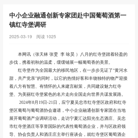
中小企业融通创新专家团赴中国葡萄酒第一
镇红寺堡调研
2025-03-19
阅读
1025
本网讯（张天林 张雯 李 咏昊 ）八月的红寺堡踏着轻盈的
步伐，携着初秋的温柔，缓缓铺展一幅葡萄香的美景。
红寺堡作为全国最大的移民地区，在一步步见证了“黄河水
甜，共产党亲”的同时，以它的热情好客和丰饶独特的物产迎接
着八方有智慧、有情怀的人来建言献策，共同建设魅力红寺
堡、为美丽红寺堡紫色的名片走向全国走向世界共谋发展路。
2024年8月19日-21日，应宁夏吴忠市红寺堡区政府和红寺
堡区葡萄与葡萄酒协会邀请，中小企业融通创新专家团在当地
展开葡萄酒产业调研活动，走访宁夏汇达阳光生态酒庄、吴忠
市红寺堡酒庄等享誉国际的代表性葡萄酒企业，并与区政府领
导、协会负责人和酒庄庄主举行座谈会，就红寺堡区葡萄酒企