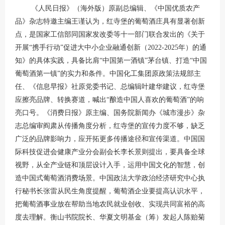
《人民日报》（海外版）原副总编辑、《中国优质农产
品》杂志特邀主编王谨认为，红寺堡的葡萄酒庄具有显著创新
点，是国家工信部同国家发改委等十一部门联合发出的《关于
开展“携手行动”促进大中小企业融通创新（2022-2025年）的通
知》的具体实践，具备比肩“中国第一酒镇”茅台镇、打造“中国
葡萄酒第一镇”的实力和条件。中国化工集团原政策法规部主
任、《信息早报》社原党委书记、总编辑叶建华建议，红寺堡
应擦亮品牌、转换赛道，喊出“酿造中国人喜欢的葡萄酒”的响
亮口号。《消费日报》原主编、国务院新闻办《城市漫步》杂
志总编审阎肃从传播角度分析，红寺堡的宣传力度不够，缺乏
广泛的品牌影响力，应开拓更多传播途径和宣传渠道。中国国
际科技促进会健康产业分会副会长李长景则提出，要具备全球
视野，从全产业链和顶层设计入手，运用中国文化的智慧，创
造中国式葡萄酒消费场景。中国政法大学政治经济研究中心执
行秘书长张雷从民生角度提醒，葡萄酒企业要提高认识水平，
把葡萄酒事业放在帮助当地农民就业创收、实现共同富裕的高
度去理解。衡山书院院长、华夏文明基金（筹）发起人陈贻菊