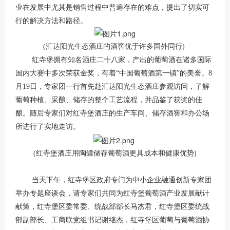
业在发展中尤其是销售过程中普遍存在的难点，提出了切实可
行的解决方法和路径。
(汇达阳光生态酒庄的酒窖优于许多国外同行)
红寺堡拥有知名酒庄二十八家，产出的葡萄酒在诸多国际
国内大赛中多次荣获金奖，有着“中国葡萄酒第一镇”的美誉。8
月19日，专家团一行首先赴汇达阳光生态酒庄参观访问，了解
葡萄种植、采酿、储存的整个工艺流程，并品鉴了获奖的佳
酿。随后专家们对红寺堡酒庄的生产车间、储存酒窖和办公场
所进行了实地走访。
(红寺堡酒庄用陶罐储存葡萄酒更具成本和健康优势)
当天下午，红寺堡区政府专门为中小企业融通创新专家团
举办专题座谈会，请专家们共同为红寺堡葡萄酒产业发展献计
献策，红寺堡区委常委、统战部部长马杰君，红寺堡区委统战
部副部长、工商联党组书记谢继杰，红寺堡区葡萄与葡萄酒协