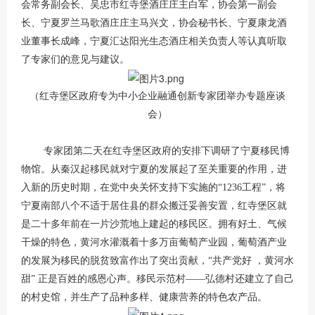
会常务副会长、吴忠市红寺堡酒庄庄主白军，协会第一副会
长、宁夏罗兰马歌酒庄庄主马兴文，协会秘书长、宁夏康龙酒
业董事长成峰，宁夏汇达阳光生态酒庄相关负责人等认真听取
了专家们的意见与建议。
（红寺堡区政府专为中小企业融通创新专家团举办专题座谈
会）
专家团第二天在红寺堡区政府的安排下调研了宁夏移民博
物馆。从秦汉起移民就对宁夏的发展起了至关重要的作用，进
入新的历史时期，在党中央关怀支持下实施的“1236工程”，将
宁夏南部八个不适于居住县的群众搬迁妥善安置，红寺堡区就
是二十多年前在一片沙荒地上建起的移民区。拥有好土、气候
干燥的特色，黄河水灌溉着十多万亩葡萄产业园，葡萄酒产业
的发展为移民的脱贫致富作出了突出贡献，“共产党好 ，黄河水
甜” 正是百姓的感恩心声。移民示范村——弘德村还建立了自己
的村史馆，并生产了品种多样、健康营养的特色农产品。