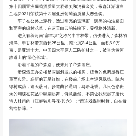
第十四届亚洲葡萄酒质量大赛银奖和消费金奖，帝森江湖谊白
兰地(2021)荣获第十四届亚洲葡萄酒质量大赛金奖。
车子在公路上穿行，透过明亮的玻璃窗，黝黑的柏油路面
和两旁的绿树花草，在蓝天白云的掩映下，显得格外清新。
进入有着河南“塞罕坝”之称的申甘林带，仿佛进入了森林的
海洋。申甘林带东西长25公里，南北宽2-4公里，面积6.9万
亩，是亚洲十大、中国四大平原人工防护林之一，被誉为黄河
故道上的“绿色长城”。
沿着平坦的帝森路，便来到了帝森酒庄。
帝森酒庄办公楼是两层斜坡式的楼房，棕色的色调显得庄
重而典雅。崭新的五星红旗，在楼前广场上空迎风飘扬。院内
绿树成荫，遮天蔽日。步道曲径通幽，鸟语花香。几只色彩斑
斓的蝴蝶在花丛中翩翩起舞，诗意盎然。不禁让我想起了唐代
诗人杜甫的《江畔独步寻花·其六》：“留连戏蝶时时舞，自在娇
莺恰恰啼。”