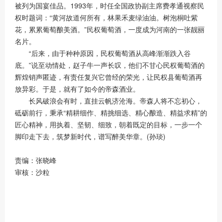
被列为国宴佳品。1993年，时任全国政协副主席费孝通视察民
权时题词：“黄河故道何所有，林果禾麦绿油油。树泡桐吐紫
花，累累葡萄酿美酒。”民权葡萄酒，一度成为河南的一张靓丽
名片。
“后来，由于种种原因，民权葡萄酒从高峰渐渐跌入谷
底。”说至动情处，赵子牛一声长叹，他们不甘心民权葡萄酒的
辉煌销声匿迹，有责任复兴它曾经的荣光，让民权县葡萄酒再
放异彩。于是，就有了如今的帝森酒业。
长风破浪会有时，直挂云帆济沧海。帝森人将不忘初心，
砥砺前行，秉承“精耕细作、精挑细选、精心酿造、精益求精”的
匠心精神，用执着、坚韧、细致，朝着既定的目标，一步一个
脚印走下去，筑梦新时代，谱写醉美华章。(孙琰)
责编：张晓峰
审核：沙粒