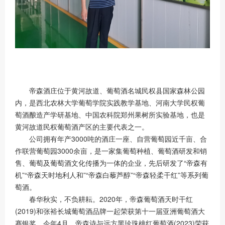
帝森酒庄位于黄河故道、葡萄酒名城民权县国家森林公园
内，是西北农林大学葡萄学院实践教学基地、河南大学民权葡
萄酒酿造产学研基地、中国农科院郑州果树所实验基地，也是
黄河故道民权葡萄酒产区的主要代表之一。
公司拥有年产3000吨的酒庄一座、自营葡萄园近千亩、合
作联营葡萄园3000余亩，是一家集葡萄种植、葡萄酒研发和销
售、葡萄及葡萄酒文化传播为一体的企业，先后研发了“帝森有
机”“帝森天时地利人和”“帝森白藜芦醇”“帝森轻柔干红”等系列葡
萄酒。
春华秋实，不负耕耘。2020年，帝森葡萄酒天时干红
(2019)和张裕长城葡萄酒品牌一起荣获第十一届亚洲葡萄酒大
赛银奖。今年4月，帝森诗与远方黑珍珠桃红葡萄酒(2023)荣获