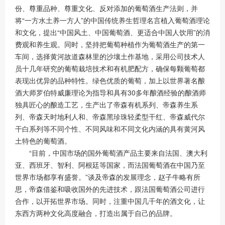
份、尊重品种、尊重文化、反对添加的葡萄酒生产法则，并
将“一方水土养一方人”的中国传统养生哲理名言植入葡萄酒理论
和文化，提出“中国风土、中国葡萄酒、更适合中国人饮用”的消
费观和养生观。同时，坚持把葡萄种植作为葡萄酒生产的第一
车间，选择黄河故道森林里的沙壤土作基地，采用公司技术人
员十几年研究的葡萄栽培技术和有机肥配方，确保每颗葡萄都
表现出优异的品种特性。绿色优质的葡萄，加上以世界著名酿
酒大师罗伯特威廉理论为指导和具有30多年酿酒经验的酿酒师
独具匠心的酿造工艺，生产出了帝森有机系列、帝森养生系
列、帝森天时地利人和、帝森黑珍珠轻柔型干红、帝森威代尔
干白系列等不同个性、不同风味和不同文化内涵的具有黄河风
土特色的葡萄酒。
“目前，中国市场的国外葡萄酒产品主要来自法国、澳大利
亚、西班牙、智利、阿根廷等国家，而法国葡萄酒在中国乃至
世界市场都享有盛誉。”谈及帝森的发展理念，赵子牛略有所
思，帝森借鉴和吸收国外的先进技术，跟法国葡萄酒公司进行
合作，以开拓世界市场。同时，注重中国几千年的酒文化，让
东西方两种文化高度融合，打造出属于自己的品牌。