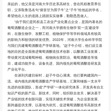
亲起的，他父亲是河南大学历史系高材生，曾在民权教育界任
职，父亲取鲁迅名句“俯首甘为孺子牛”之“子牛”给他起的学名，
希望他在人生的道路上踏踏实实做事，勤勤恳恳做人。
“由于我们是民权县工农业产业化重点企业，是国内著名的
葡萄酒酿造企业之一，而河南大学拥有生物学‘双一流’建设学
科，在微生物学、发酵工程、植物保护学等学科领域具有较高
的影响力和较强的研发优势。2022年，河南大学生命科学学院
与我们共建葡萄酒酿造产学研基地。”赵子牛介绍，他们设立基
地的目的是全面推进葡萄酒酿造技术创新，以酿酒工业发展，
带动黄河流域葡萄种植、植物病虫害防治、葡萄酒酿造等项
目，建成功能齐全、设备先进、国内领先的葡萄酒酿造研发及
产业化平台。
在谈到共建目标时，赵子牛信心满满。他们要构建国内一
流、省内领先的葡萄酒酿造产学研基地，汇聚和锤炼一支水平
先进的创新团队，形成“产学研”一体化研究体系，开发具有自主
知识产权的新产品、新技术。同时，组织联合攻关，解决基于
产业链的技术创新问题，实现关键技术突破，为企业新发展、
新跨越提供支撑。以基地为依托，促进葡萄酒酿造等高新技术
的推广应用，推动民权当地乃至河南省葡萄酒产业快速发展。