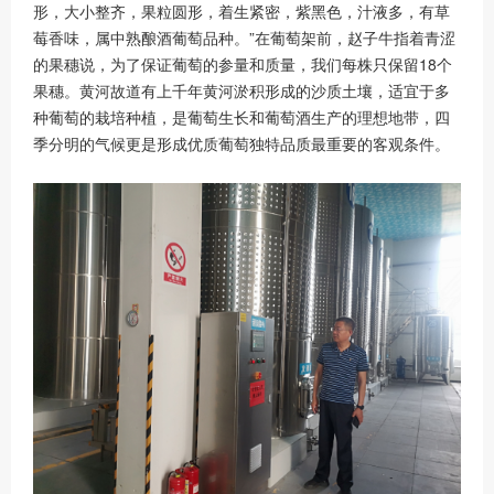
形，大小整齐，果粒圆形，着生紧密，紫黑色，汁液多，有草
莓香味，属中熟酿酒葡萄品种。”在葡萄架前，赵子牛指着青涩
的果穗说，为了保证葡萄的参量和质量，我们每株只保留18个
果穗。黄河故道有上千年黄河淤积形成的沙质土壤，适宜于多
种葡萄的栽培种植，是葡萄生长和葡萄酒生产的理想地带，四
季分明的气候更是形成优质葡萄独特品质最重要的客观条件。