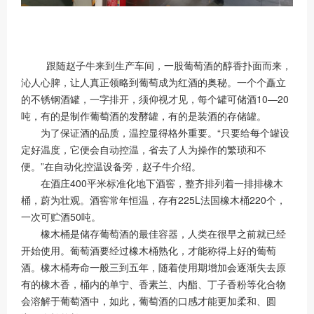
跟随赵子牛来到生产车间，一股葡萄酒的醇香扑面而来，
沁人心脾，让人真正领略到葡萄成为红酒的奥秘。一个个矗立
的不锈钢酒罐，一字排开，须仰视才见，每个罐可储酒10—20
吨，有的是制作葡萄酒的发酵罐，有的是装酒的存储罐。
为了保证酒的品质，温控显得格外重要。“只要给每个罐设
定好温度，它便会自动控温，省去了人为操作的繁琐和不
便。”在自动化控温设备旁，赵子牛介绍。
在酒庄400平米标准化地下酒窖，整齐排列着一排排橡木
桶，蔚为壮观。酒窖常年恒温，存有225L法国橡木桶220个，
一次可贮酒50吨。
橡木桶是储存葡萄酒的最佳容器，人类在很早之前就已经
开始使用。葡萄酒要经过橡木桶熟化，才能称得上好的葡萄
酒。橡木桶寿命一般三到五年，随着使用期增加会逐渐失去原
有的橡木香，桶内的单宁、香素兰、内酯、丁子香粉等化合物
会溶解于葡萄酒中，如此，葡萄酒的口感才能更加柔和、圆