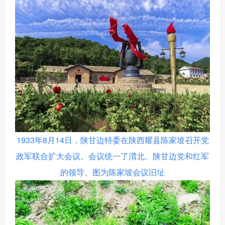
1933
年
8
月
14
日，陕甘边特委在陕西耀县陈家坡召开党
政军联合扩大会议。会议统一了渭北、陕甘边党和红军
的领导。
图为陈家坡会议旧址