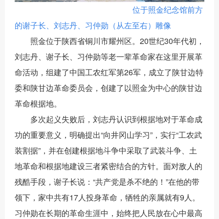
位于照金纪念馆前方
的谢子长、刘志丹、习仲勋（从左至右）雕像
照金位于陕西省铜川市耀州区。
20世纪30年代初，
刘志丹、谢子长、习仲勋等老一辈革命家在这里开展革
命活动，组建了中国工农红军第
26军，成立了陕甘边特
委和陕甘边革命委员会，创建了以照金为中心的陕甘边
革命根据地。
多次起义失败后，刘志丹认识到根据地对于革命成
功的重要意义，明确提出
“向井冈山学习”，实行“工农武
装割据”，并在创建根据地斗争中采取了武装斗争、土
地革命和根据地建设三者紧密结合的方针。面对敌人的
残酷手段，谢子长说
：“共产党是杀不绝的！”在他的带
领下，家中共有17人投身革命，牺牲的亲属就有9人。
习仲勋在长期的革命生涯中，始终把人民放在心中最高