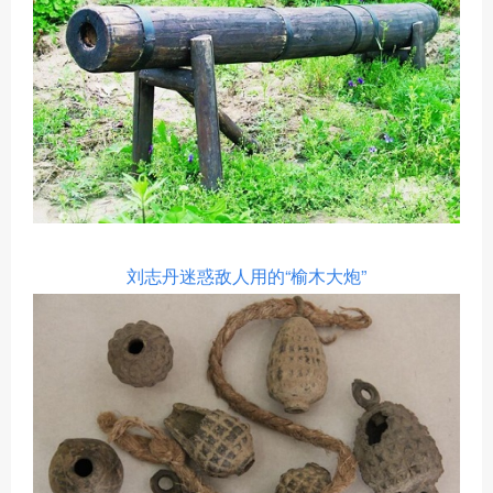
刘志丹迷惑敌人用的
“榆木大炮”