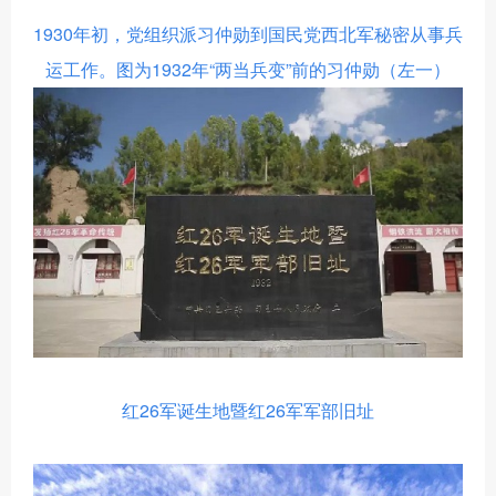
1930
年初，党组织派习仲勋到国民党西北军秘密从事兵
运工作。图为
1932
年“两当兵变”前的习仲勋（左一）
红
26
军诞生地暨红
26
军军部旧址