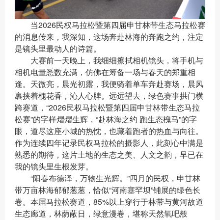
当2026民权马拉松暨第四届申甘林带生态马拉松赛
的消息传来，我深知，这场奔赴林海的奔跑之约，注定
是镜头里最动人的诗篇。
大赛前一天晚上，我细细擦拭相机镜头，将手机与
相机电量悉数充满，仿佛在筹备一场与春天的郑重相
逢。天微亮，晨光初露，我便骑着单车奔赴赛场，晨风
裹挟着槐花香，沁人心脾。远远望去，绿色赛事拱门横
跨赛道，“2026民权马拉松暨第四届申甘林带生态马拉
松赛”的字样熠熠生辉，“赴林海之约 跑生态槐马”的字
眼，道尽这座小城的热忱，也藏着跑者的热血与向往。
作为连续四年记录民权马拉松的摄影人，此刻心中满是
熟悉的期待，这片土地的生态之美、人文之韵，早已在
我的镜头里生根发芽。
“阳春布德泽，万物生光辉。”四月的民权，申甘林
带万亩林海郁郁葱葱，恰似“河南塞罕坝”铺展的绿色长
卷。本届马拉松赛道，85%以上穿行于林带与黄河故道
生态廊道，林荫蔽日，绿意漫卷，堪称天然氧吧般