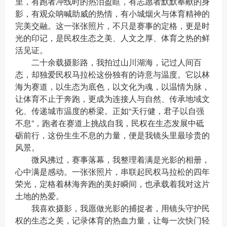
里，有跑者冲线时的热泪盈眶，有志愿者默默奉献的身
影，有观众呐喊助威的热情，有小城烟火与体育精神的
完美交融。这一张张照片，不只是赛事的定格，更是时
光的印记，是民权生态之美、人文之厚、体育之热的鲜
活见证。
二十余载摄影路，我拍过山川湖海，记过人间百
态，却独爱民权马拉松这份独有的诗意与温度。它以林
海为赛道，以生态为底色，以文化为魂，以温情为脉，
让体育不止于奔跑，更成为连接人与自然、传承地域文
化、传递城市温度的桥梁。正如“天行健，君子以自强
不息”，跑者在赛道上挑战自我，民权在生态发展中砥
砺前行，这份生生不息的力量，便是我镜头里最珍贵的
风景。
微风拂过，赛事落幕，我整理着满是光影的相册，
心中满是感动。一张张照片，串联起民权马拉松的四年
荣光，定格着林海奔跑的美好瞬间，也承载着我对这片
土地的热爱。
我喜欢摄影，我愿做光影的捕捉者，用镜头守护民
权的生态之美，记录体育的热血力量，让每一次快门轻