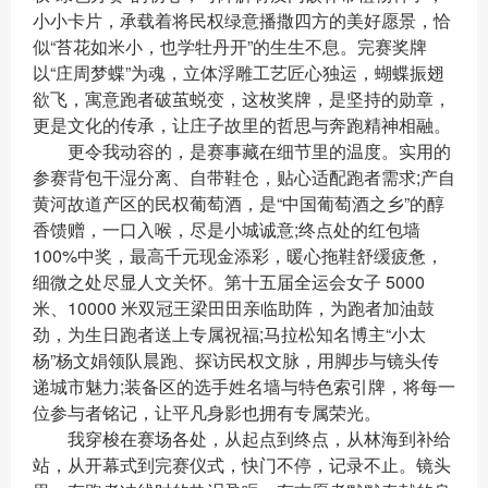
小小卡片，承载着将民权绿意播撒四方的美好愿景，恰
似“苔花如米小，也学牡丹开”的生生不息。完赛奖牌
以“庄周梦蝶”为魂，立体浮雕工艺匠心独运，蝴蝶振翅
欲飞，寓意跑者破茧蜕变，这枚奖牌，是坚持的勋章，
更是文化的传承，让庄子故里的哲思与奔跑精神相融。
更令我动容的，是赛事藏在细节里的温度。实用的
参赛背包干湿分离、自带鞋仓，贴心适配跑者需求;产自
黄河故道产区的民权葡萄酒，是“中国葡萄酒之乡”的醇
香馈赠，一口入喉，尽是小城诚意;终点处的红包墙
100%中奖，最高千元现金添彩，暖心拖鞋舒缓疲惫，
细微之处尽显人文关怀。第十五届全运会女子 5000
米、10000 米双冠王梁田田亲临助阵，为跑者加油鼓
劲，为生日跑者送上专属祝福;马拉松知名博主“小太
杨”杨文娟领队晨跑、探访民权文脉，用脚步与镜头传
递城市魅力;装备区的选手姓名墙与特色索引牌，将每一
位参与者铭记，让平凡身影也拥有专属荣光。
我穿梭在赛场各处，从起点到终点，从林海到补给
站，从开幕式到完赛仪式，快门不停，记录不止。镜头