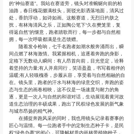
的“神仙赛道”。我站在赛道旁，镜头对准蜿蜒向前的柏
油路，春日槐花缀满枝头，斑驳光影洒落地面，清风过
处，香韵浮动，如诗如画。这般赛道，无烈日灼肤之
扰，有林海清风之乐，正如陶公笔下“久在樊笼里，复
得返自然”的惬意，跑者踏歌而行，每一步都与自然相
拥，每一次呼吸都满是生态馈赠。
随着发令枪响，七千名跑者如潮水般奔涌而出，瞬
间点燃了林海激情。我紧握相机，追逐着奔跑的身影，
定格下无数动人瞬间：有人昂首向前，目光坚定，诠释
着坚持的力量;有人并肩同行，笑语盈盈，书写着相伴的
温暖;有人轻嗅槐香，步履从容，享受着与自然相融的自
在。镜头里，跑者的汗水与林海的绿意交织，奔跑的姿
态与生态的画卷相映，这不仅是一场速度与耐力的角
逐，更是一次人与自然的和谐对话，生动展现着黄河故
道生态治理的丰硕成果，跑出了民权绿色发展的新气象
与城市昂扬的精气神。
在捕捉奔跑风采的同时，我也用镜头记录着赛事的
匠心与温情。每一位跑者手中的定制生态种子卡，是民
权“绿色办赛”的初心，可降解材质内嵌林带植物种子，