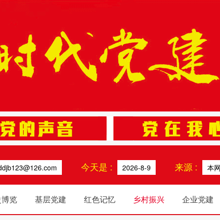
今天是 :
来源 :
ddjb123@126.com
2026-8-9
本
史博览
基层党建
红色记忆
乡村振兴
企业党建