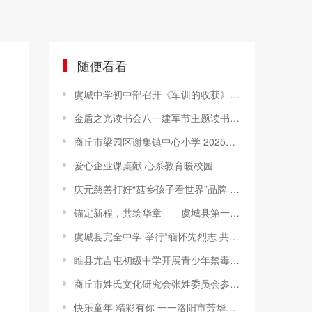
随便看看
虞城中学初中部召开《军训的收获》、“迎中秋庆国庆”手抄报比赛颁奖大会
金盾之光读书会八一建军节主题读书研学活动
商丘市梁园区谢集镇中心小学 2025年庆六一文化艺术节纪实
爱心企业课桌献 心系教育暖校园
庆元慈善打好“菇乡孩子看世界”品牌 从兜底助学向精准育才转型
锚定新程，共绘华章——虞城县第一中等专业学校召开2025年秋季学期全体教职工会议
虞城县完全中学 举行“缅怀先烈志 共铸中华魂”主题升旗仪式
睢县尤吉屯初级中学开展青少年禁毒主题系列活动
商丘市姓氏文化研究会张姓委员会参加二月二拜谒燧皇陵活动，并为捐赠的香樟树举行揭幕仪式
快乐童年 精彩有你 ​一一洛阳市芳华路小学勇创佳绩