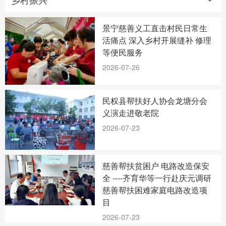
景宁慈善义工直击村民日常生
活痛点 深入乡村开展缝补 修理
等便民服务
2026-07-26
民权县帮扶好人协会龙塘分会
义演走进敬老院
2026-07-23
慈善帮扶贫困户 电路改造保安
全 ----齐育华等一行赴庆元调研
慈善帮扶困难家庭电路改造项
目
2026-07-23